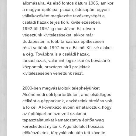
állomásaira. Az első fontos dátum 1985, amikor
a magyar építőipar piacán, édesapám egyéni
vállalkozóként megkezdte tevékenységét a
családi házak teljes körű kivitelezésében.
1992-től 1997-ig már Józan Bt. néven
végeztünk kivitelezéseket, akkor már
Budapesten is több társasház építkezésen
részt vettünk. 1997-ben a Bt.-ből Kft.-vé alakult
a cég. Továbbra is a családi házak,
társasházak, valamint logisztikai és bevásárló
központok, országos hírű projektek
kivitelezésében vehettünk részt.
2000-ben megvásároltuk telephelyünket
Alsónémedi déli Iparterületén, ahol elsődleges
célként a gépparkunk, eszközeink tárolása volt
a fő cél. A következő évben elhatároztuk, hogy
az építőiparban szerzett szakmai
tapasztalatunkat kamatoztatva építőanyag
kereskedést nyitunk. A gondolatot hosszas
előkészületek, tárgyalások után tett követte: