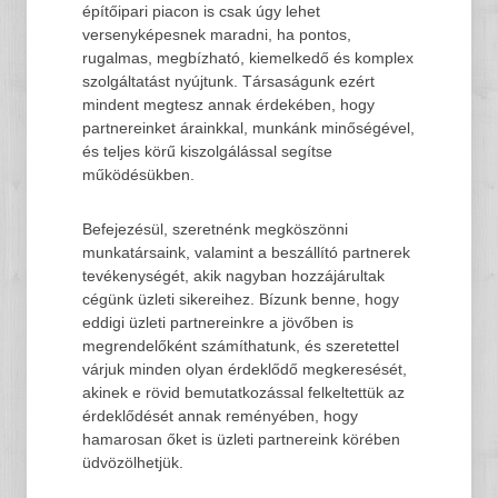
építőipari piacon is csak úgy lehet
versenyképesnek maradni, ha pontos,
rugalmas, megbízható, kiemelkedő és komplex
szolgáltatást nyújtunk. Társaságunk ezért
mindent megtesz annak érdekében, hogy
partnereinket árainkkal, munkánk minőségével,
és teljes körű kiszolgálással segítse
működésükben.
Befejezésül, szeretnénk megköszönni
munkatársaink, valamint a beszállító partnerek
tevékenységét, akik nagyban hozzájárultak
cégünk üzleti sikereihez. Bízunk benne, hogy
eddigi üzleti partnereinkre a jövőben is
megrendelőként számíthatunk, és szeretettel
várjuk minden olyan érdeklődő megkeresését,
akinek e rövid bemutatkozással felkeltettük az
érdeklődését annak reményében, hogy
hamarosan őket is üzleti partnereink körében
üdvözölhetjük.