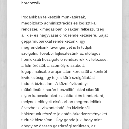
hordozzák.
Irodánkban felkészült munkatársak,
megbízható adminisztrációs és logisztikai
rendszer, kimagaslóan jó raktári felkészültség
áll kis- és nagyvásárlóink rendelkezésére. Saját
gépjárműparkkal rendelkezünk, így
megrendelőink fuvarigényét is ki tudjuk
szolgálni. További fejlesztésünk az utólagos
homlokzati hőszigetelő rendszerek kivitelezése,
a felméréstől, a személyre szabott,
legoptimálisabb árajánlaton keresztül a konkrét
kivitelezésig, így teljes körű szolgáltatást
tudunk biztosítani. A közel évtizednyi
működésünk során beszállítóinkkal sikerült
olyan kapcsolatokat kialakítani és fenntartani,
melynek előnyeit elsősorban megrendelőink
élvezhetik; viszonteladói és kivitelezői
hálózatunk részére jelentős árkedvezményeket
tudunk biztosítani. Úgy gondoljuk, hogy mint
ahogy az összes gazdasági területen, az